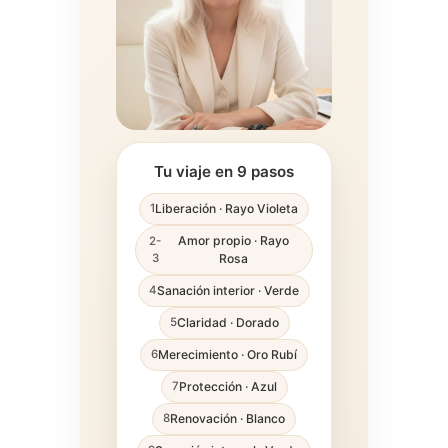
Tu viaje en 9 pasos
Liberación · Rayo Violeta
1
Amor propio · Rayo
2-
3
Rosa
Sanación interior · Verde
4
Claridad · Dorado
5
Merecimiento · Oro Rubí
6
Protección · Azul
7
Renovación · Blanco
8