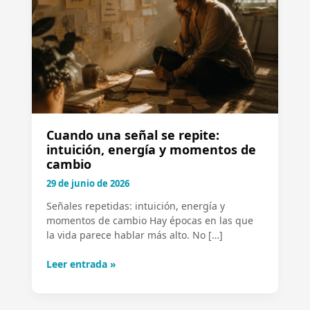
repite:
intuición,
energía
y
momentos
de
cambio
Cuando una señal se repite:
intuición, energía y momentos de
cambio
29 de junio de 2026
Señales repetidas: intuición, energía y
momentos de cambio Hay épocas en las que
la vida parece hablar más alto. No […]
Leer entrada »