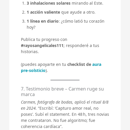
3 inhalaciones solares
mirando al Este.
1 acción valiente
que ayude a otro.
1 línea en diario
: ¿cómo latió tu corazón
hoy?
Publica tu progreso con
#rayosangelicales111
; responderé a tus
historias.
(puedes apoyarte en tu
checklist de
aura
pre-solsticio
).
7. Testimonio breve – Carmen ruge su
marca
Carmen, fotógrafa de bodas, aplicó el ritual 8/8
en 2024.
“Escribí: ‘Capturo amor real, no
poses’. Subí el statement. En 48 h, tres novias
me contrataron. No fue algoritmo; fue
coherencia cardíaca”.