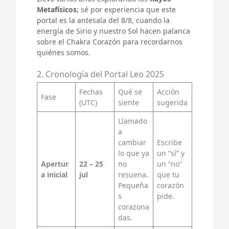
Metafísicos
; sé por experiencia que este
portal es la antesala del 8/8, cuando la
energía de Sirio y nuestro Sol hacen palanca
sobre el Chakra Corazón para recordarnos
quiénes somos.
2. Cronología del Portal Leo 2025
Fechas
Qué se
Acción
Fase
(UTC)
siente
sugerida
Llamado
a
cambiar
Escribe
lo que ya
un “sí” y
Apertur
22 – 25
no
un “no”
a inicial
jul
resuena.
que tu
Pequeña
corazón
s
pide.
corazona
das.