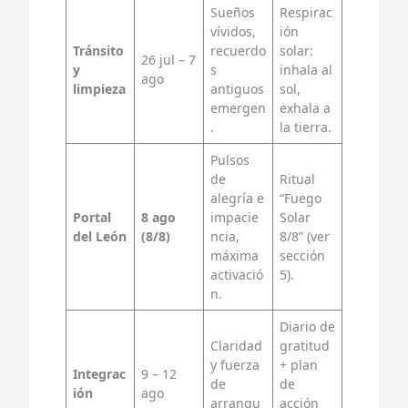
Sueños
Respirac
vívidos,
ión
Tránsito
recuerdo
solar:
26 jul – 7
y
s
inhala al
ago
limpieza
antiguos
sol,
emergen
exhala a
.
la tierra.
Pulsos
de
Ritual
alegría e
“Fuego
Portal
8 ago
impacie
Solar
del León
(8/8)
ncia,
8/8” (ver
máxima
sección
activació
5).
n.
Diario de
Claridad
gratitud
y fuerza
+ plan
Integrac
9 – 12
de
de
ión
ago
arranqu
acción