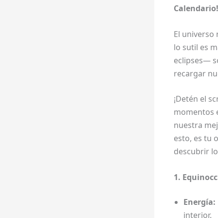
Calendario!
El univers
lo sutil es 
eclipses— 
recargar nu
¡Detén el sc
momentos en
nuestra mej
esto, es tu
descubrir l
1. Equinocc
Energía:
interior.