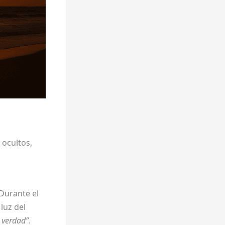
ocultos,
 Durante el
luz del
 verdad”
.