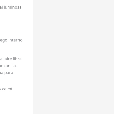
ral luminosa
uego interno
l aire libre
nzanilla.
ua para
y en mi