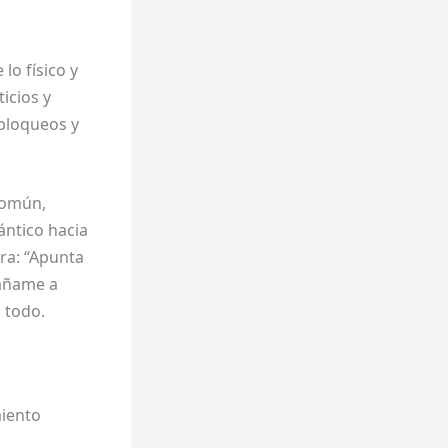
lo físico y
icios y
 bloqueos y
 común,
ántico hacia
rra: “Apunta
páñame a
 todo.
miento