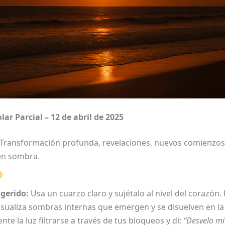
olar Parcial – 12 de abril de 2025
Transformación profunda, revelaciones, nuevos comienzos 
 en sombra.
ugerido:
Usa un cuarzo claro y sujétalo al nivel del corazón.
visualiza sombras internas que emergen y se disuelven en la 
iente la luz filtrarse a través de tus bloqueos y di:
“Desvelo mi