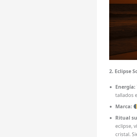
2. Eclipse S
Energía:
tallados
Marca:
Ritual s
eclipse, 
cristal. S