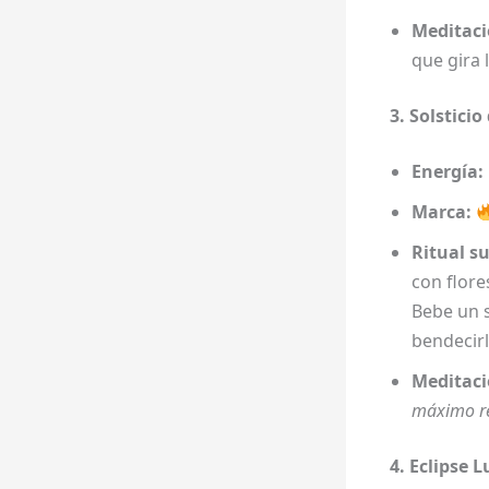
Meditaci
que gira 
3. Solstici
Energía:
Marca:
Ritual s
con flore
Bebe un 
bendecir
Meditaci
máximo r
4. Eclipse L