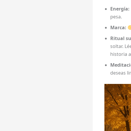
Energía:
pesa.
Marca:
Ritual s
soltar. L
historia 
Meditaci
deseas li