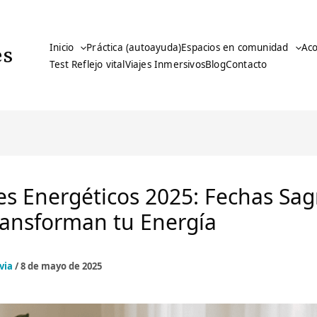
es
Inicio
Práctica (autoayuda)
Espacios en comunidad
Ac
Test Reflejo vital
Viajes Inmersivos
Blog
Contacto
es Energéticos 2025: Fechas Sa
ransforman tu Energía
lvia
/
8 de mayo de 2025