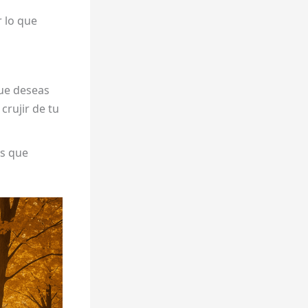
r lo que
que deseas
crujir de tu
os que