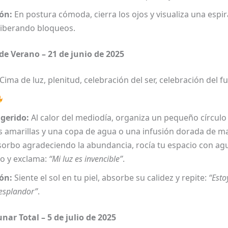
ón:
En postura cómoda, cierra los ojos y visualiza una espi
liberando bloqueos.
o de Verano – 21 de junio de 2025
Cima de luz, plenitud, celebración del ser, celebración del f
ugerido:
Al calor del mediodía, organiza un pequeño círculo a
s amarillas y una copa de agua o una infusión dorada de ma
sorbo agradeciendo la abundancia, rocía tu espacio con ag
lo y exclama:
“Mi luz es invencible”
.
ón:
Siente el sol en tu piel, absorbe su calidez y repite:
“Esto
esplandor”
.
unar Total – 5 de julio de 2025