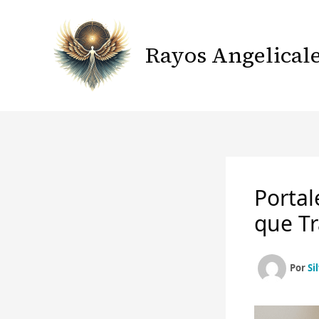
Ir
al
contenido
Rayos Angelical
Portal
que T
Por
Si