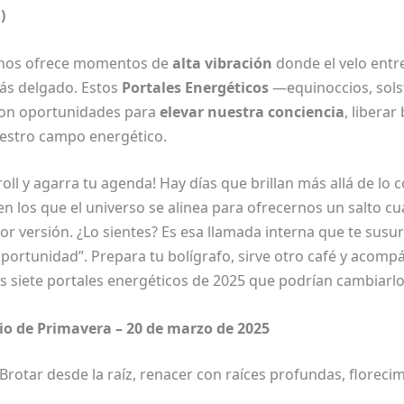
)
o nos ofrece momentos de
alta vibración
donde el velo entre 
más delgado. Estos
Portales Energéticos
—equinoccios, solst
son oportunidades para
elevar nuestra conciencia
, liberar
estro campo energético.
roll y agarra tu agenda! Hay días que brillan más allá de lo
 los que el universo se alinea para ofrecernos un salto cu
or versión. ¿Lo sientes? Es esa llamada interna que te susu
 oportunidad”. Prepara tu bolígrafo, sirve otro café y acom
os siete portales energéticos de 2025 que podrían cambiarlo
io de Primavera – 20 de marzo de 2025
Brotar desde la raíz, renacer con raíces profundas, floreci