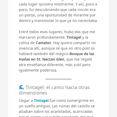
cada lugar quisiera mostrarme. Y así, poco a
poco, fui descubriendo que cada rincón era
un portal, una oportunidad de mirarme por
dentro y transmutar lo que ya no necesitaba.
Entre todos esos lugares, hubo dos que me
marcaron profundamente:
Tintagel
y la
colina de
Camelot
. Hoy quiero compartir mi
vivencia allí, aunque sé que en otro post os
hablaré también del mágico
Bosque de las
Hadas en St. Nectan Glen
, que me regaló
otra enseñanza diferente, más sutil pero
igualmente poderosa.
Tintagel: el canto hacia otras
dimensiones
Llegar a
Tintagel
fue como sumergirme en
un sueño antiguo. Las ruinas del castillo se
alzaban sobre los acantilados, acariciadas
por el viento y el rugido constante del mar.