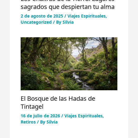
sagrados que despiertan tu alma
2 de agosto de 2025
/
Viajes Espirituales
,
Uncategorized
/ By
Silvia
El Bosque de las Hadas de
Tintagel
16 de julio de 2026
/
Viajes Espirituales
,
Retiros
/ By
Silvia